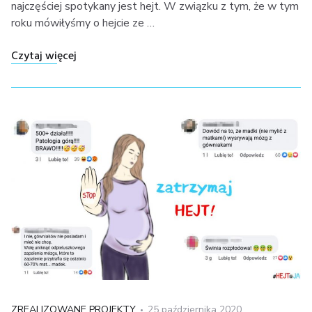
najczęściej spotykany jest hejt. W związku z tym, że w tym
roku mówiłyśmy o hejcie ze …
"Informacje medialne o akcji #HEJToJA – 2020"
Czytaj więcej
Kategoria
Posted
ZREALIZOWANE PROJEKTY
25 października 2020