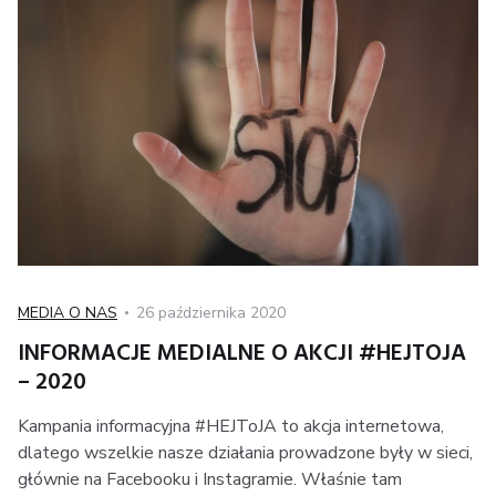
Kategoria
Posted
MEDIA O NAS
26 października 2020
on
INFORMACJE MEDIALNE O AKCJI #HEJTOJA
– 2020
Kampania informacyjna #HEJToJA to akcja internetowa,
dlatego wszelkie nasze działania prowadzone były w sieci,
głównie na Facebooku i Instagramie. Właśnie tam