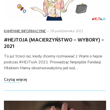
Kategoria
Posted
KAMPANIE INFORMACYJNE
18 października 2021
on
#HEJTOJA (MACIERZYŃSTWO – WYBORY) –
2021
To już trzeci raz, kiedy chcemy rozmawiać z Wami o hejcie
podczas #HEJToJA 2021. Prowadząc fanpejdże Fundacji
Mlekiem Mamy obserwowałyśmy jad wyl…
"#HEJToJA (MACIERZYŃSTWO – WYBORY) – 20
Czytaj więcej