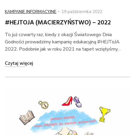
Kategoria
Posted
KAMPANIE INFORMACYJNE
19 października 2022
on
#HEJTOJA (MACIERZYŃSTWO) – 2022
To już czwarty raz, kiedy z okazji Światowego Dnia
Godności prowadzimy kampanię edukacyjną #HEJToJA
2022. Podobnie jak w roku 2021 na tapet wzięłyśmy…
"#HEJToJA (MACIERZYŃSTWO) – 2022"
Czytaj więcej