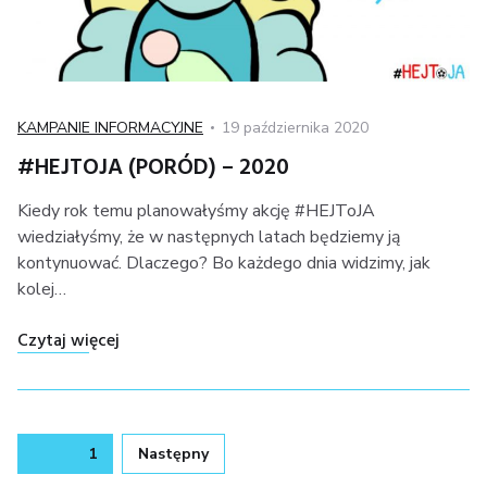
Kategoria
Posted
KAMPANIE INFORMACYJNE
19 października 2020
on
#HEJTOJA (PORÓD) – 2020
Kiedy rok temu planowałyśmy akcję #HEJToJA
wiedziałyśmy, że w następnych latach będziemy ją
kontynuować. Dlaczego? Bo każdego dnia widzimy, jak
kolej…
"#HEJToJA (PORÓD) – 2020"
Czytaj więcej
STRONICOWANIE
Strona
1
Następny
WPISÓW