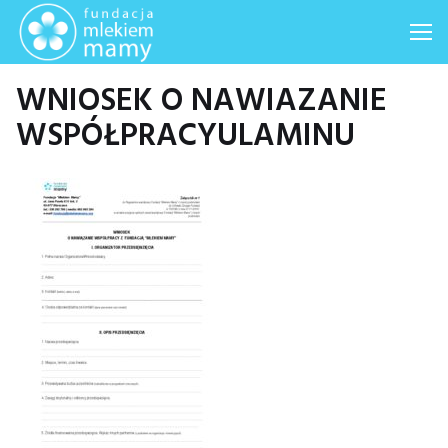
Me
WNIOSEK O NAWIAZANIE
WSPÓŁPRACYULAMINU