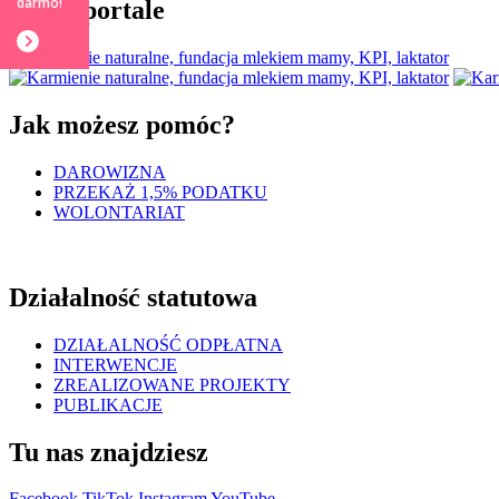
darmo!
Nasze portale
Jak możesz pomóc?
DAROWIZNA
PRZEKAŻ 1,5% PODATKU
WOLONTARIAT
Działalność statutowa
DZIAŁALNOŚĆ ODPŁATNA
INTERWENCJE
ZREALIZOWANE PROJEKTY
PUBLIKACJE
Tu nas znajdziesz
Facebook
TikTok
Instagram
YouTube