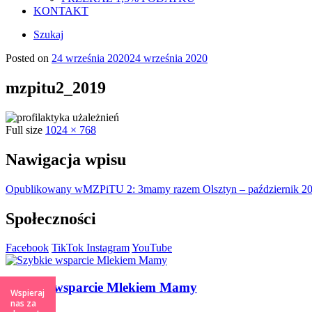
KONTAKT
Szukaj
Posted on
24 września 2020
24 września 2020
mzpitu2_2019
Full size
1024 × 768
Nawigacja wpisu
Opublikowany w
MZPiTU 2: 3mamy razem Olsztyn – październik 2
Społeczności
Facebook
TikTok
Instagram
YouTube
Szybkie wsparcie Mlekiem Mamy
Wspieraj
nas za