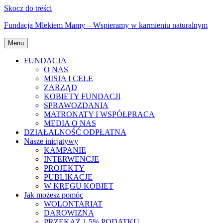
Skocz do treści
Fundacja Mlekiem Mamy – Wspieramy w karmieniu naturalnym
Menu
FUNDACJA
O NAS
MISJA I CELE
ZARZĄD
KOBIETY FUNDACJI
SPRAWOZDANIA
MATRONATY I WSPÓŁPRACA
MEDIA O NAS
DZIAŁALNOŚĆ ODPŁATNA
Nasze inicjatywy
KAMPANIE
INTERWENCJE
PROJEKTY
PUBLIKACJE
W KRĘGU KOBIET
Jak możesz pomóc
WOLONTARIAT
DAROWIZNA
PRZEKAŻ 1,5% PODATKU