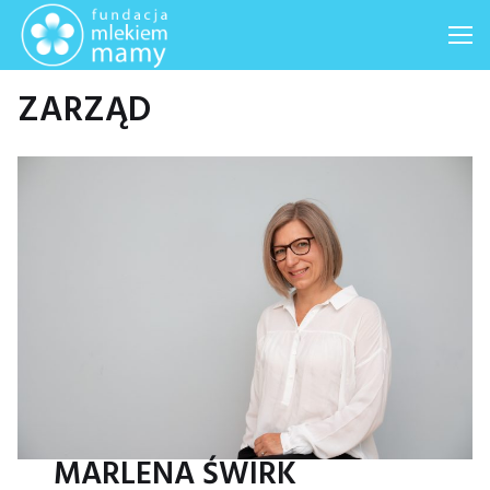
Me
ZARZĄD
MARLENA ŚWIRK