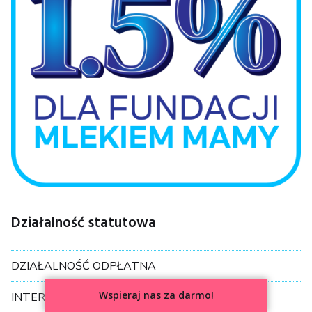
Działalność statutowa
DZIAŁALNOŚĆ ODPŁATNA
Wspieraj nas za darmo!
INTERWENCJE