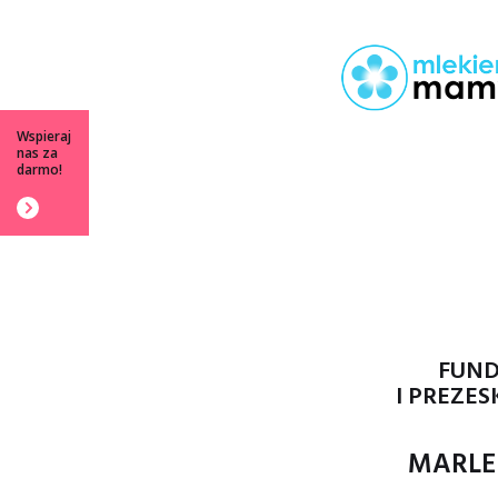
Wspieraj
nas za
darmo!
FUN
I PREZES
MARLE