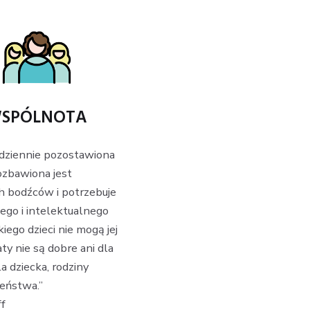
SPÓLNOTA
odziennie pozostawiona
ozbawiona jest
h bodźców i potrzebuje
ego i intelektualnego
kiego dzieci nie mogą jej
aty nie są dobre ani dla
la dziecka, rodziny
zeństwa.”
ff