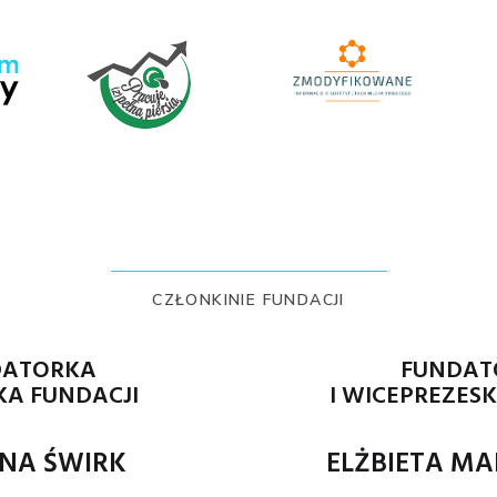
CZŁONKINIE FUNDACJI
DATORKA
FUNDAT
KA FUNDACJI
I WICEPREZES
NA ŚWIRK
ELŻBIETA M