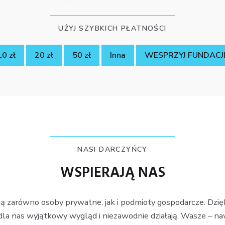
UŻYJ SZYBKICH PŁATNOŚCI
10 zł
20 zł
50 zł
Inna
WESPRZYJ FUNDACJ
NASI DARCZYŃCY
WSPIERAJĄ NAS
ają zarówno osoby prywatne, jak i podmioty gospodarcze. Dzi
dla nas wyjątkowy wygląd i niezawodnie działają. Wasze – na