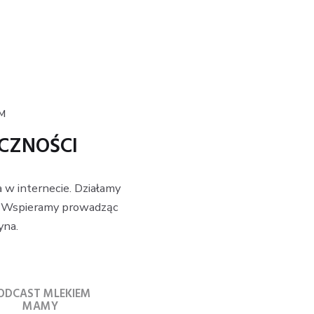
M
ECZNOŚCI
 w internecie. Działamy
t. Wspieramy prowadząc
yna.
ODCAST MLEKIEM
MAMY