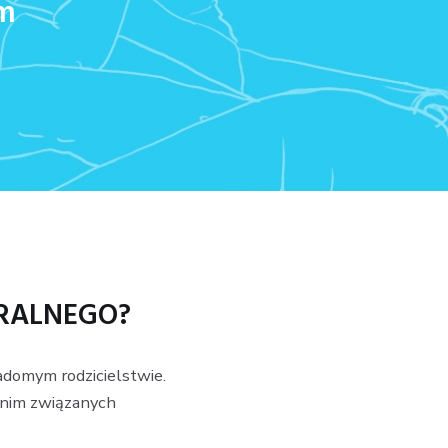
ym
URALNEGO?
adomym rodzicielstwie.
z nim związanych