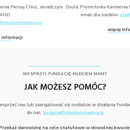
enia Piersią CNoL, doradczyni
Doula, Promotorka Karmienia P
AND
email dla mediów:
ela
a@mlekiemmamy.org
więcej inf
 informacji
WESPRZYJ FUNDACJĘ MLEKIEM MAMY
JAK MOŻESZ POMÓC?
sprzeć nas lub zaangażować się osobiście w działania Fundac
do nas:
fundacja@mlekiemmamy.org
Przekaż darowiznę na cele statutowe w dowolnej kwocie