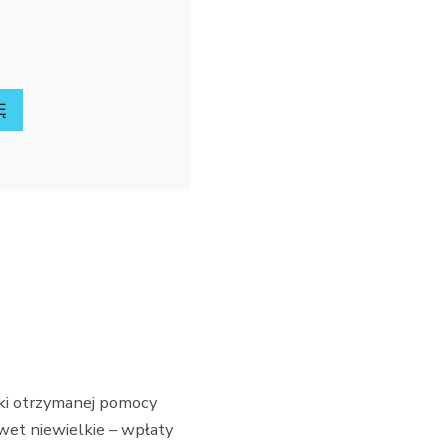
Ę
ęki otrzymanej pomocy
wet niewielkie – wpłaty