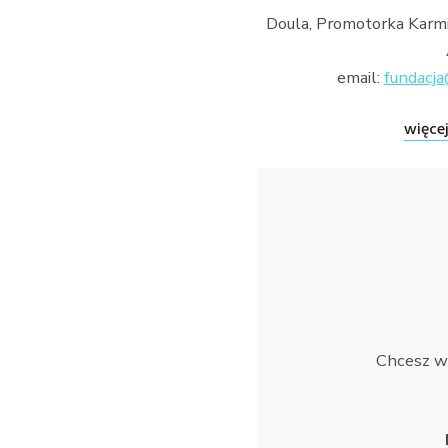
Doula, Promotorka Karmi
email:
fundacj
więcej
Chcesz we