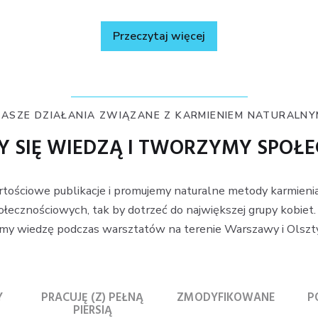
Przeczytaj więcej
NASZE DZIAŁANIA ZWIĄZANE Z KARMIENIEM NATURALNY
Y SIĘ WIEDZĄ I TWORZYMY SPOŁ
rtościowe publikacje i promujemy naturalne metody karmienia
ołecznościowych, tak by dotrzeć do największej grupy kobie
emy wiedzę podczas warsztatów na terenie Warszawy i Olszt
Y
PRACUJĘ (Z) PEŁNĄ
ZMODYFIKOWANE
P
PIERSIĄ