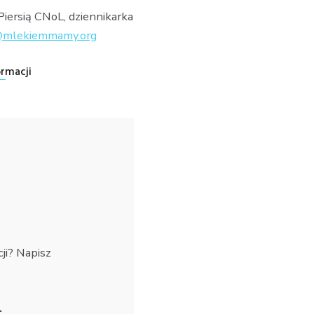
iersią CNoL, dziennikarka
@mlekiemmamy.org
ormacji
ji? Napisz
.