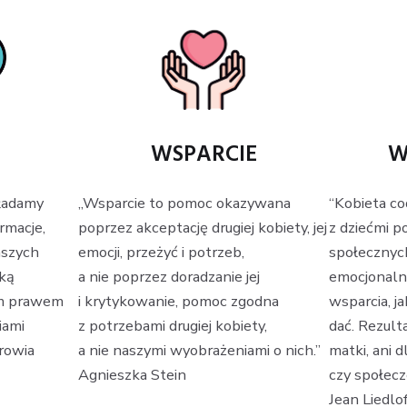
WSPARCIE
W
„Wsparcie to pomoc okazywana
kładamy
“Kobieta c
poprzez akceptację drugiej kobiety, jej
rmacje,
z dziećmi p
emocji, przeżyć i potrzeb,
aszych
społecznyc
a nie poprzez doradzanie jej
uką
emocjonaln
i krytykowanie, pomoc zgodna
cym prawem
wsparcia, ja
z potrzebami drugiej kobiety,
iami
dać. Rezult
a nie naszymi wyobrażeniami o nich.”
rowia
matki, ani d
Agnieszka Stein
czy społec
Jean Liedlo