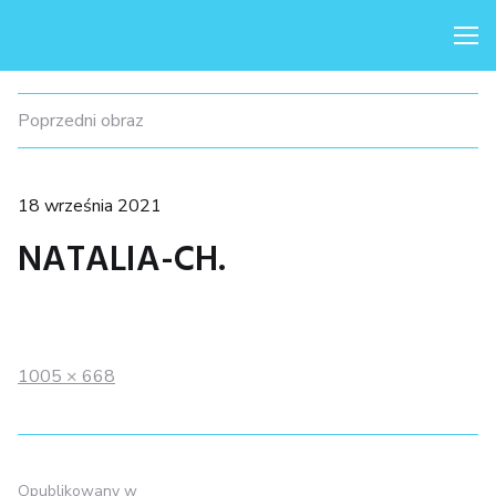
Me
Poprzedni obraz
Posted
18 września 2021
on
NATALIA-CH.
Full
1005 × 668
size
NAWIGACJA
Opublikowany w