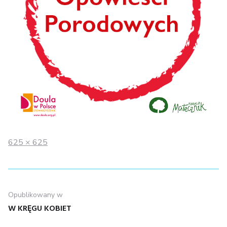
Full
625 × 625
size
NAWIGACJA
Opublikowany w
WPISU
W KRĘGU KOBIET