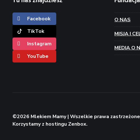
Tu nas znajdziesz
Fundacja
Facebook
O NAS
TikTok
MISJA I CE
Instagram
MEDIA O 
YouTube
©2026 Mlekiem Mamy | Wszelkie prawa zastrzeżone.
Korzystamy z
hostingu Zenbox
.