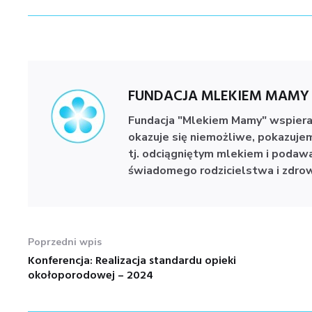
FUNDACJA MLEKIEM MAMY
Fundacja "Mlekiem Mamy" wspiera
okazuje się niemożliwe, pokazujemy
tj. odciągniętym mlekiem i podawa
świadomego rodzicielstwa i zdrowe
NAWIGACJA
Poprzedni wpis
WPISU
Konferencja: Realizacja standardu opieki
Poprzedni
okołoporodowej – 2024
wpis: