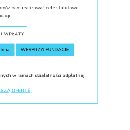
omóż nam realizować cele statutowe
dacji.
J WPŁATY
Inna
WESPRZYJ FUNDACJĘ
nych w ramach działalności odpłatnej.
SZĄ OFERTĘ.