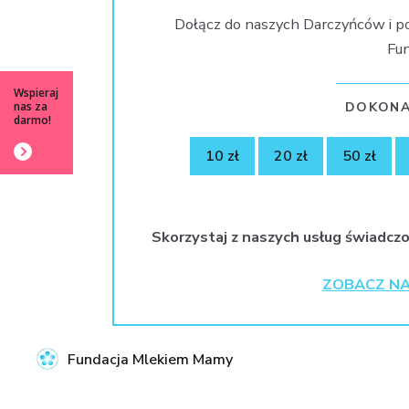
Dołącz do naszych Darczyńców i p
Fun
Wspieraj
DOKONA
nas za
darmo!
10 zł
20 zł
50 zł
Skorzystaj z naszych usług świadczo
ZOBACZ NA
Fundacja Mlekiem Mamy