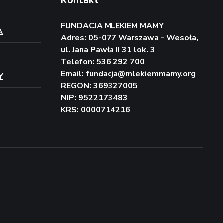
Kontakt
FUNDACJA MLEKIEM MAMY
A
Adres: 05-077 Warszawa - Wesoła,
ul. Jana Pawła II 31 lok. 3
Telefon: 536 292 700
Email:
fundacja@mlekiemmamy.org
Y
REGON: 369327005
NIP: 9522173483
KRS: 0000714216