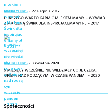
Kategoria
Posted
MEDIA O NAS
27 sierpnia 2017
on
DLACZEGO WARTO KARMIĆ MLEKIEM MAMY – WYWIAD
Z MARLENĄ ŚWIRK DLA INSPIRUJACEMAMY.PL – 2017
Kategoria
Posted
MEDIA O NAS
3 kwietnia 2020
on
9 MIESIĘCY WCZEŚNIEJ NIE WIEDZIAŁY CO JE CZEKA.
OPIEKA NAD RODZĄCYMI W CZASIE PANDEMII – 2020
Społeczności