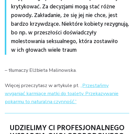
krytykować. Za decyzjami mogą stać różne
powody. Zakładanie, że się jej nie chce, jest
bardzo krzywdzące. Niektóre kobiety rezygnują,
bo np. w przeszłości doświadczyły
molestowania seksualnego, która zostawiło
w ich głowach wiele traum
– tłumaczy Elżbieta Malinowska.
Więcej przeczytasz w artykule pt.
„Przestańmy
wyganiać karmiące matki do toalety. Przekazywanie
pokarmu to naturalna czynność.”
UDZIELIMY CI PROFESJONALNEGO