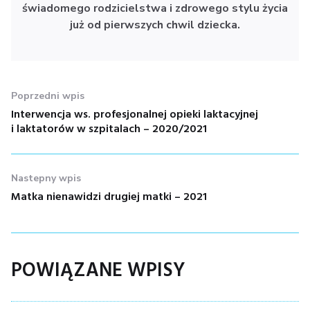
świadomego rodzicielstwa i zdrowego stylu życia
już od pierwszych chwil dziecka.
NAWIGACJA
Poprzedni wpis
WPISU
Interwencja ws. profesjonalnej opieki laktacyjnej
Poprzedni
i laktatorów w szpitalach – 2020/2021
wpis:
Nastepny wpis
Matka nienawidzi drugiej matki – 2021
Nastepny
wpis:
POWIĄZANE WPISY