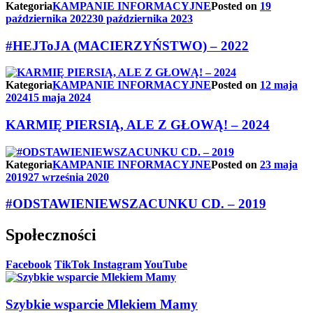
Kategoria
KAMPANIE INFORMACYJNE
Posted on
19
października 2022
30 października 2023
#HEJToJA (MACIERZYŃSTWO) – 2022
Kategoria
KAMPANIE INFORMACYJNE
Posted on
12 maja
2024
15 maja 2024
KARMIĘ PIERSIĄ, ALE Z GŁOWĄ! – 2024
Kategoria
KAMPANIE INFORMACYJNE
Posted on
23 maja
2019
27 września 2020
#ODSTAWIENIEWSZACUNKU CD. – 2019
Społeczności
Facebook
TikTok
Instagram
YouTube
Szybkie wsparcie Mlekiem Mamy