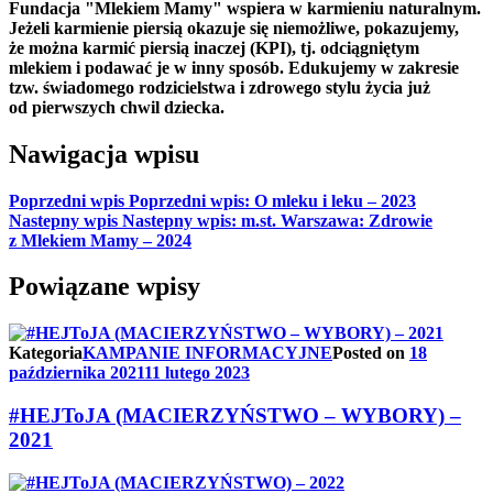
Fundacja "Mlekiem Mamy" wspiera w karmieniu naturalnym.
Jeżeli karmienie piersią okazuje się niemożliwe, pokazujemy,
że można karmić piersią inaczej (KPI), tj. odciągniętym
mlekiem i podawać je w inny sposób. Edukujemy w zakresie
tzw. świadomego rodzicielstwa i zdrowego stylu życia już
od pierwszych chwil dziecka.
Nawigacja wpisu
Poprzedni wpis
Poprzedni wpis:
O mleku i leku – 2023
Nastepny wpis
Nastepny wpis:
m.st. Warszawa: Zdrowie
z Mlekiem Mamy – 2024
Powiązane wpisy
Kategoria
KAMPANIE INFORMACYJNE
Posted on
18
października 2021
11 lutego 2023
#HEJToJA (MACIERZYŃSTWO – WYBORY) –
2021