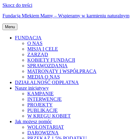
Skocz do treści
Fundacja Mlekiem Mamy – Wspieramy w karmieniu naturalnym
Menu
FUNDACJA
O NAS
MISJA I CELE
ZARZĄD
KOBIETY FUNDACJI
SPRAWOZDANIA
MATRONATY I WSPÓŁPRACA
MEDIA O NAS
DZIAŁALNOŚĆ ODPŁATNA
Nasze inicjatywy
KAMPANIE
INTERWENCJE
PROJEKTY
PUBLIKACJE
W KRĘGU KOBIET
Jak możesz pomóc
WOLONTARIAT
DAROWIZNA
PRZEKAŻ 1,5% PODATKU