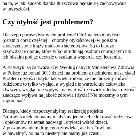
na to, w jaki sposób tkanka tłuszczowa będzie się zachowywała
w przyszłości.
Czy otyłość jest problemem?
Dlaczego poruszyłyśmy ten problem? Otóż na temat otyłości
(ostatnio coraz częściej – choroby otyłościowej) w polskim
społeczeństwie krąży mnóstwo stereotypów. Są to bardzo
krzywdzące opinie, które tylko utrudniają osobom chorującym lub
ich bliskim podjąć decyzję o szukaniu wsparcia czy leczeniu.
A statystyki są zatrważające! Według danych Ministerstwa Zdrowia
w Polsce już ponad 30% dzieci ma problem z nadmierną masą ciała!
Problem otyłości dotyka tak wielu rodzin, że nie możemy mówić
rodzicom: to tylko wygląd, a wygląd nie wartościuje człowieka.
Owszem, wygląd nie wpływa na wartość człowieka. Jednak otyłość
znacząco wpływa na jakość zdrowia i życia! Nie możemy o tym
zapominać!
Dlatego, kiedy rozpoczynałyśmy realizację projektu
#zdrowiezmlekiemmamy miałyśmy jeden cel: edukować rodziców
i opiekunów na temat nadwagi i otyłości wśród dzieci.
Z poszanowaniem drugiego człowieka, ale bez “owijania
w bawełnę”, bo na to niestety nie mamy już czasu.