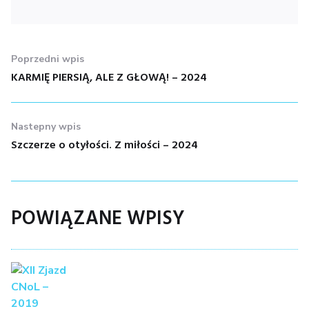
NAWIGACJA
Poprzedni wpis
WPISU
KARMIĘ PIERSIĄ, ALE Z GŁOWĄ! – 2024
Poprzedni
wpis:
Nastepny wpis
Szczerze o otyłości. Z miłości – 2024
Nastepny
wpis:
POWIĄZANE WPISY