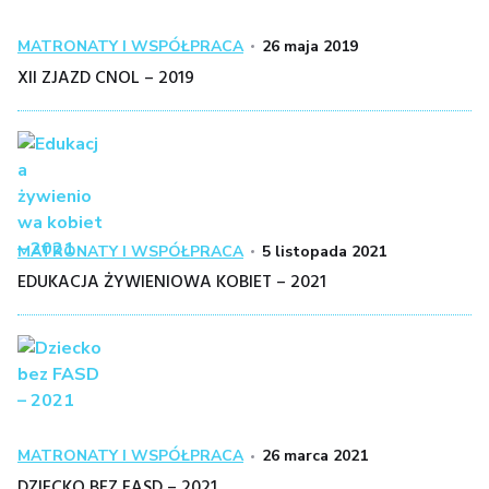
Kategoria
Posted
MATRONATY I WSPÓŁPRACA
26 maja 2019
on
XII ZJAZD CNOL – 2019
Kategoria
Posted
MATRONATY I WSPÓŁPRACA
5 listopada 2021
on
EDUKACJA ŻYWIENIOWA KOBIET – 2021
Kategoria
Posted
MATRONATY I WSPÓŁPRACA
26 marca 2021
on
DZIECKO BEZ FASD – 2021