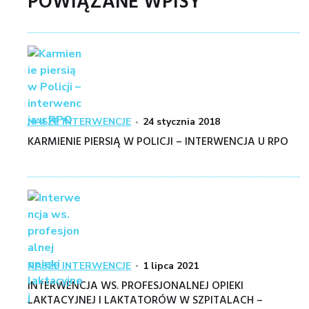
POWIĄZANE WPISY
Kategoria
Posted
NASZE INTERWENCJE
24 stycznia 2018
on
KARMIENIE PIERSIĄ W POLICJI – INTERWENCJA U RPO
Kategoria
Posted
NASZE INTERWENCJE
1 lipca 2021
on
INTERWENCJA WS. PROFESJONALNEJ OPIEKI
LAKTACYJNEJ I LAKTATORÓW W SZPITALACH –