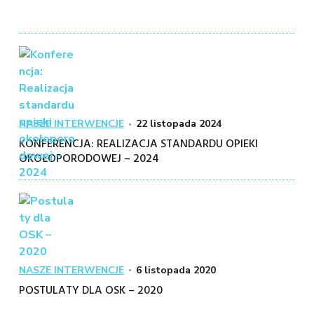
Kategoria
Posted
NASZE INTERWENCJE
22 listopada 2024
on
KONFERENCJA: REALIZACJA STANDARDU OPIEKI
OKOŁOPORODOWEJ – 2024
Kategoria
Posted
NASZE INTERWENCJE
6 listopada 2020
on
POSTULATY DLA OSK – 2020