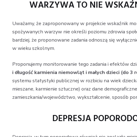
WARZYWA TO NIE WSKAŹN
Uważamy, że zaproponowany w projekcie wskaźnik monit
spożywanych warzyw nie określi poziomu zdrowia społe
bardziej, że proponowane zadania odnoszą się wyłączni
w wieku szkolnym.
Proponujemy monitorowanie tego zadania i efektów dzi
i długość karmienia niemowląt i małych dzieci (do 3 ro
systemu statystyki publicznej w rozbiciu na wiek dzieck
mieszane, karmienie sztuczne) oraz dane demograficzne
zamieszkania/województwo, wykształcenie, sposób porodu
DEPRESJA POPORODO
Depresja, w tym poporodowa również nie znalazła mie