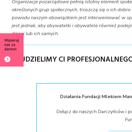
Organizacje pozarządowe pełnią istotny element społe
określonych grup społecznych, troszczą się o ich dobr
powodu naszym obowiązkiem jest interweniować w sp
jest jednak, aby obywatelki i obywatele również podej
dzieci lub ich samych.
Wspieraj
nas za
darmo!
UDZIELIMY CI PROFESJONALNE
Działania Fundacji Mlekiem Ma
Dołącz do naszych Darczyńców i p
Fun