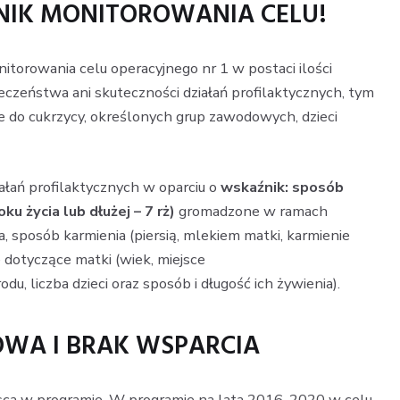
IK MONITOROWANIA CELU!
orowania celu operacyjnego nr 1 w postaci ilości
czeństwa ani skuteczności działań profilaktycznych, tym
e do cukrzycy, określonych grup zawodowych, dzieci
ałań profilaktycznych w oparciu o
wskaźnik: sposób
ku życia lub dłużej – 7 rż)
gromadzone w ramach
a, sposób karmienia (piersią, mlekiem matki, karmienie
 dotyczące matki (wiek, miejsce
, liczba dzieci oraz sposób i długość ich żywienia).
WA I BRAK WSPARCIA
jsca w programie. W programie na lata 2016-2020 w celu