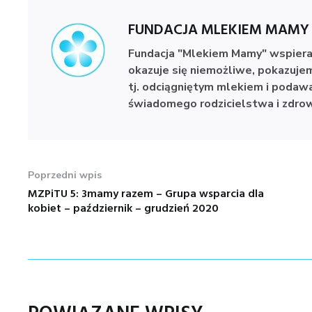
FUNDACJA MLEKIEM MAMY
Fundacja "Mlekiem Mamy" wspiera
okazuje się niemożliwe, pokazujemy
tj. odciągniętym mlekiem i podawa
świadomego rodzicielstwa i zdrowe
NAWIGACJA
Poprzedni wpis
WPISU
MZPiTU 5: 3mamy razem – Grupa wsparcia dla
Poprzedni
kobiet – październik – grudzień 2020
wpis: